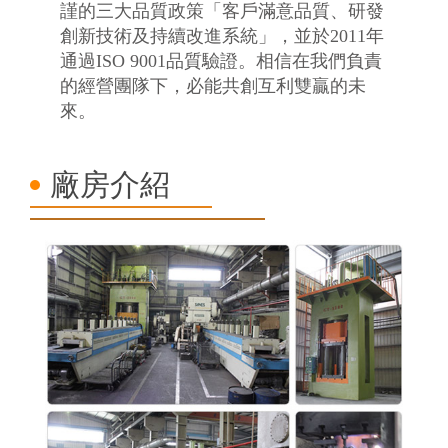
謹的三大品質政策「客戶滿意品質、研發
創新技術及持續改進系統」，並於2011年
通過ISO 9001品質驗證。相信在我們負責
的經營團隊下，必能共創互利雙贏的未
來。
廠房介紹